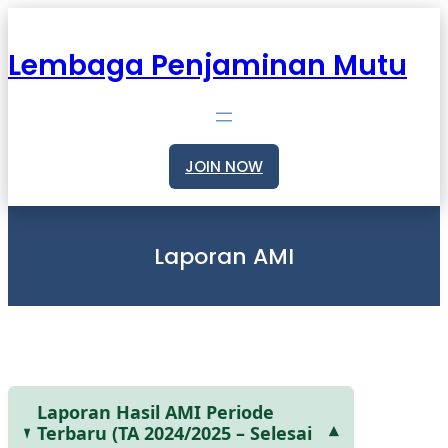
Skip
to
content
Lembaga Penjaminan Mutu
JOIN NOW
Laporan AMI
Laporan Hasil AMI Periode
Terbaru (TA 2024/2025 – Selesai
▾