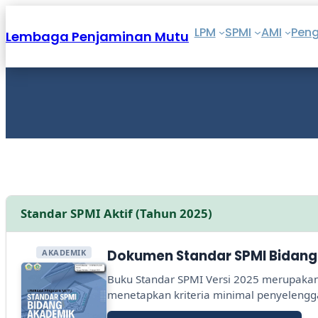
Skip
to
LPM
SPMI
AMI
Pen
Lembaga Penjaminan Mutu
content
Standar SPMI Aktif (Tahun 2025)
AKADEMIK
Dokumen Standar SPMI Bidang
Buku Standar SPMI Versi 2025 merupaka
menetapkan kriteria minimal penyeleng