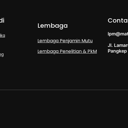
di
Conta
Lembaga
lpm@mat
ika
Lembaga Penjamin Mutu
Jl. Lama
Pangkep
Lembaga Penelitian & PkM
ng