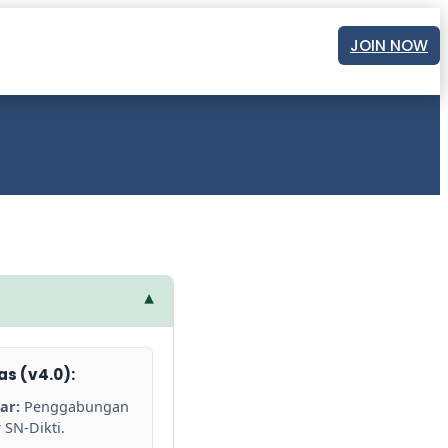
JOIN NOW
▾
s (v4.0):
ar:
Penggabungan
 SN-Dikti.