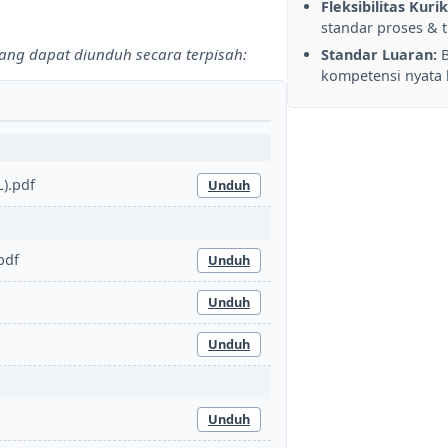
Fleksibilitas Kuri
standar proses & t
yang dapat diunduh secara terpisah:
Standar Luaran:
B
kompetensi nyata 
).pdf
Unduh
pdf
Unduh
Unduh
Unduh
Unduh