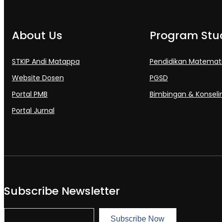
About Us
Program Stu
STKIP Andi Matappa
Pendidikan Matemat
Website Dosen
PGSD
Portal PMB
Bimbingan & Konseli
Portal Jurnal
Subscribe Newsletter
S
Subscribe Now
u